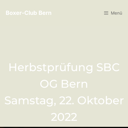
Boxer-Club Bern
Menü
Herbstprüfung SBC
OG Bern
Samstag, 22. Oktober
2022